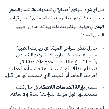
قبل أي شيء، سيقوم أخصائيٌّ في البصريات والانكسار الضوئي
بفحص
حدّة البصر
لديك وسيُحدّد القيم التي تُصحّح
قياس
البصر
في عينيك، ليقدّم بعد ذلك بياناتك هذه إلى طبيب
العيون المختصّ.
حاول تذكّر النواحي المهمّة في زيارتك الطبية:
سبب الاستشارة، وتاريخك المرضيّ الشخصي
وأيضاً تاريخ عائلتك المرضيّ، والأدوية التي
تتناولها وتلك التي تسبب لك تحسّساً، والعمليات
الجراحية العامة أو العينية التي خضعت لها من قبل.
ننصح
بإزالة العدسات اللاصقة
، في حال كنت
تستخدمها،
قبل موعد المراجعة بمدة
24 ساعة
.
تُجرى هذه المعاينة الأولى لجميع المرضى، سواء كانوا جُدداً أو