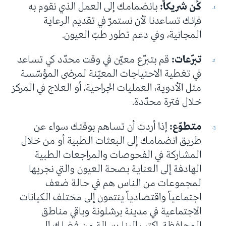
كُن شريكاً:
بانضمامك إلى العمل الذي نقوم به
فإنك تساعدنا لأن نستمرّ في تقديم الرعاية
المجانية، وفي دعم تطور طبّ العيون.
تبرّعات:
قم بتبرّع معيّن في وقت محدّد كي تساعد
في تغطية الاحتياجات المعيّنة لمرضى المؤسّسة
مثل الأدوية، العمليات الجراحية، أو العلاج في المركز
خلال فترة محدّدة.
متطوّع:
إذا أردت أن تساهم بوقتك سواء عن
طريق انضمامك إلى البعثات الطبية أو من خلال
المشاركة في الفحوصات والمراجعات الطبية
الهادفة إلى العناية بصحة العيون والتي نجريها
لمجموعات من الناس هم في حالة ضعف
اجتماعياً واقتصادياً ينتمون إلى مختلف الكيانات
الاجتماعية في مدينة برشلونة وباقي مناطق