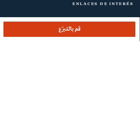
ENLACES DE INTERÉS
الاختبارات السريرية
قم بالتبرّع
اعمل معنا
في يوم زيارتك
مكتب الاتصالات والإعلام
مجلة بارّاكير
الدفع أونلاين
Podcasts
REGIÓN E IDIOMA