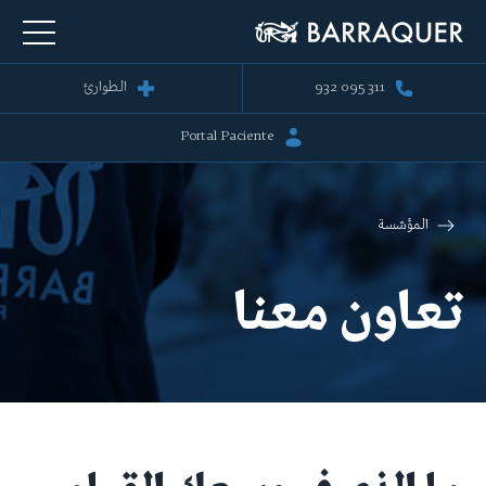
932 095 311
الطوارئ
Portal Paciente
المؤسّسة
تعاون معنا