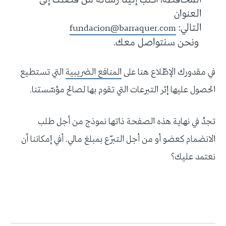
المحافظة، اكتب إلينا رسالة من فضلك إلى
العنوان
التالي:
fundacion@barraquer.com
ونحن سنتواصل معك.
في مقدورك الإطّلاع هنا على
المنافع الضريبية
التي تستطيع
الحصول عليها إثر التبرعات التي تقوم بها لصالح مؤسّستنا.
تجدُ في نهاية هذه الصفحة ذاتها نموذج من أجل طلب
الانضمام كعضو أو من أجل التبرّع بمبلغ مالي. أفي إمكاننا أن
نعتمد عليك؟