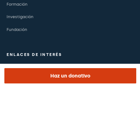
Formación
Investigación
Fundación
ENLACES DE INTERÉS
Ensayos clínicos
Haz un donativo
Certificaciones
Trabaja con nosotros
El día de tu visita
Prensa
Revista Barraquer