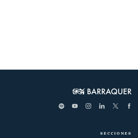
SECCIONES