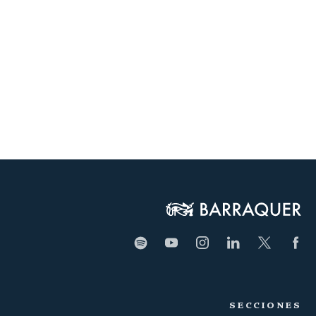
SECCIONES