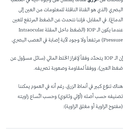
البصري (الذي هو القناة الناقلة للمعلومات من العين إلى
الدماغ). في المقابل، فإننا نتحدث عن الضغط المرتفع للعين
عندما يكون الـ IOP (الضغط داخل المقلة Intraocular
Pressure) مرتفعاً ولا وجود لأية إصابة في العصب البصري.
إن الـ IOP يتحدّد وفقاً لإفراز الخَلط المائي (سائل مسؤول عن
ضغط العين)، ووفقاً لمقاومة وصعوبة تصريفه.
هناك تنوّع كبير في أنماط الزرق، رغم أنه في العموم يمكننا
تصنيفه حسب أصله (أوّلي وثانوي) وحسب اتّساع زاويته
(مفتوح الزاوية أو مغلق الزاوية):