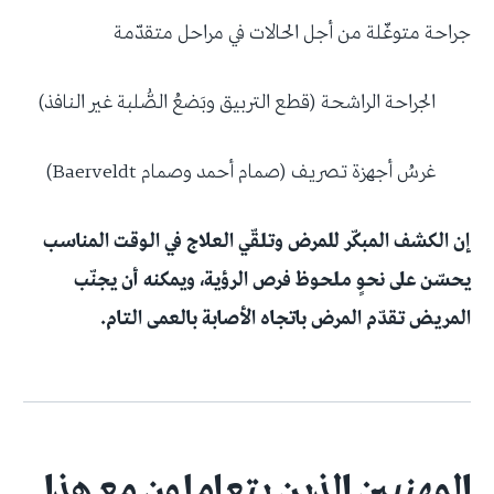
جراحة متوغّلة من أجل الحالات في مراحل متقدّمة
الجراحة الراشحة (قطع التربيق وبَضعُ الصُّلبة غير النافذ)
غرسُ أجهزة تصريف (صمام أحمد وصمام Baerveldt)
إن الكشف المبكّر للمرض وتلقّي العلاج في الوقت المناسب
يحسّن على نحوٍ ملحوظ فرص الرؤية، ويمكنه أن يجنّب
المريض تقدّم المرض باتجاه الأصابة بالعمى التام.
المهنيين الذين يتعاملون مع هذا