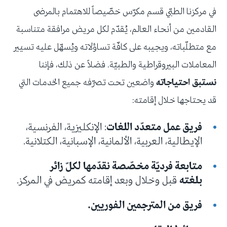
في مركزنا الطبّي قسم مكرّس خصّيصاً للاهتمام بالمرضى
القادمين من أنحاء العالم، يُقدّم لكل مريض مرافقة متناسبة
مع متطلّباته، ويجيبه على كافّة تساؤلاته ويُسهّل عليه تسيير
المعاملات البيروقراطية والطبيّة. فضلاً عن ذلك، فإننا
نستبق احتياجاته
واضعين تحت تصرّفه جميع الخدمات التي
قد يحتاجها خلال إقامته:
فريق عمل متعدّد اللغات
: الإنكليزية، الفرنسية،
الإيطالية، العربية، الألمانية، الإسبانية، الكتلانية.
متابعة فرديّة مخصّصة نقدّمها لكلّ زائر
بلغته
قبل وخلال وبعد إقامته كمريض في المركز.
فريق من المترجمين الفوريين.