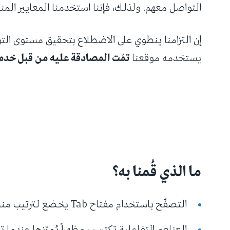
التواصل معهم. ولذلك، فإننا استخدمنا المعايير المنصوص عل
يستخدمه موقعنا
تمّت المصادقة عليه من قبل خدم
ما الذي قُمنا به؟
التصفّح باستخدام مفتاح Tab يخضع لترتيب منطقي.
العناصر التفاعلية تكتسب مظهراً يُميّزها عندما تس