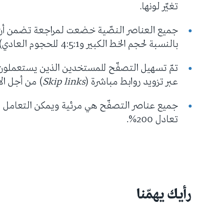
تغيّر لونها.
بالنسبة لحجم الخط الكبير و4:5:1 للحجوم العادي).
تمّ تسهيل التصفّح للمستخدين الذين يستعملون 
عبر تزويد روابط مباشرة (
Skip links
) من أجل ال
جميع عناصر التصفّح هي مرئية ويمكن التعامل م
تعادل 200%.
رأيك يهمّنا