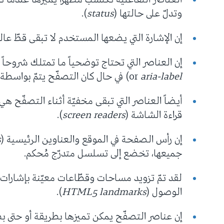
وتدلّ على حالتها (
status
).
إن الإشارة التي يضعها المستخدم لا تبقى قطّ عا
إن العناصر التي تحتاج توضحياً ما تمتلك شروحاً 
aria-label
or
) في حال كان التصفّح يتمّ بواسطة
أيضاً العناصر التي تبقى مخفيّة أثناء التصفّح 
قراءة الشاشة (
screen readers
).
إن رأس الصفحة في الموقع والعناوين الرئيسية (
s
جميعها، تخضع إلى تسلسل متدرّج مُحكم.
لقد تمّ تزويد مساحات وقطّاعات معيّنة بإشارات 
الوصول (
HTML5 landmarks
).
إن عناصر التصفّح يمكن تميزها بطريقة أو حتى ب