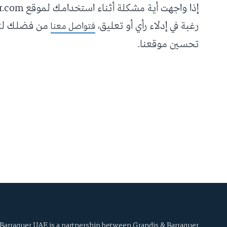
رغبة في إدلاء رأي أو تعليق،
من فضلك لتخب
فتواصل معنا
تحسين موقعنا.
Barraquer UAE is a partnership between Grandis & Barraquer