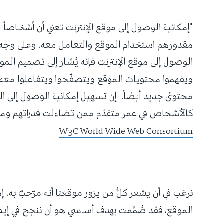
"إمكانية الوصول إلى موقع الإنترنت تعني أن أشخاصاً 
مقدورهم استخدام الموقع والتعامل معه. وعلى وجه ا
الوصول إلى موقع الإنترنت فإنه يُشار إلى تصميم الم
ويفهموا محتويات الموقع ويتصفّحوا ويتفاعلوا معه،
محتوىً جديد أيضاً. إن تسهيل إمكانية الوصول إلى ال
كالأشخاص في عمر متقدّم ممن تضاءلت قدراتهم ومهار
W3C World Wide Web Consortium
نرغب في أن يشعر كلُّ من يزور موقعنا أنه مرّحبٌ به. 
الموقع، فقد صُمِّمت بهدف أساسي هو أن ننجح في إي