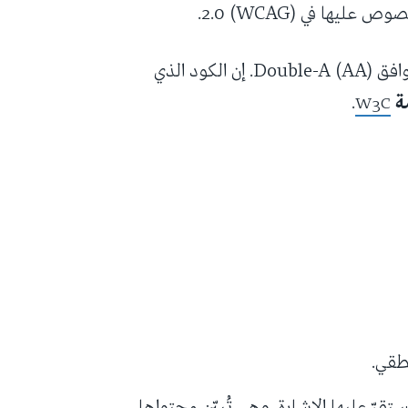
يها في (WCAG) 2.0.
إن التزامنا ينطوي على الاضطلاع بتحقيق مستوى التوافق Double-A (AA). إن الكود الذي
ة
.
W3C
تقرّ عليها الإشارة، وهي تُبيّن محتواها