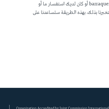
إذا واجهت أية مشكلة أثناء استخدامك لموقع barraquer.com أو كان لديك استفسار ما أو
رنا بذلك. بهذه الطريقة ستساعدنا على
Organization Accredited by Joint Commission International