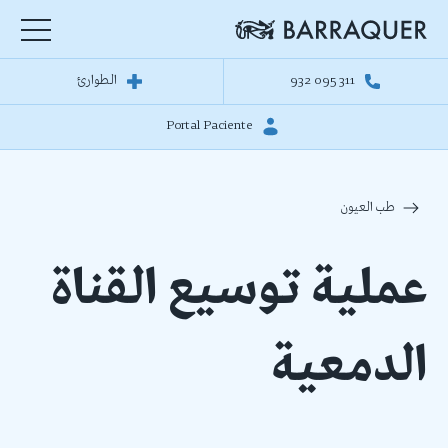
932 095 311
الطوارئ
Portal Paciente
طب العيون
عملية توسيع القناة
الدمعية