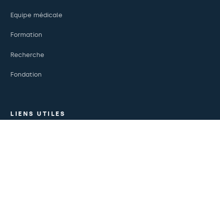
Equipe médicale
Formation
Recherche
Fondation
LIENS UTILES
Essais cliniques
Certifications
Travailler avec nous
Le jour de votre consultation
Presse