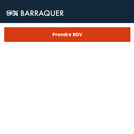
Prendre RDV
BARRAQUER
Le Centre
Ophtalmologie
Esthétique
Equipe médicale
Formation
Recherche