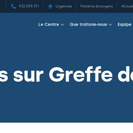
932 095 311
Urgences
Patients étrangers
Mutuel
Equipe
Le Centre
Que traitons-nous
s sur Greffe d