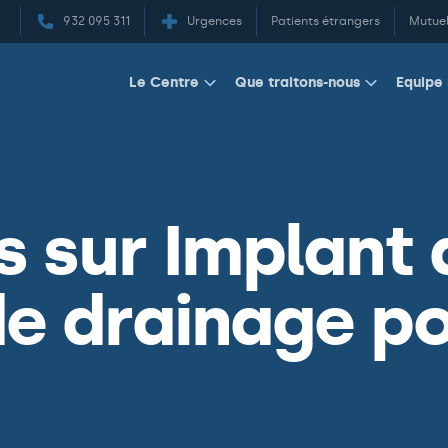
932 095 311
Urgences
Patients étrangers
Mutuel
Equipe
Le Centre
Que traitons-nous
s sur Implant 
de drainage po