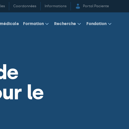
les
Coordonnées
Informations
Portal Paciente
 médicale
Formation
Recherche
Fondation
de
ur le