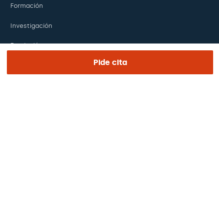
Formación
Investigación
Fundación
Pide cita
ENLACES DE INTERÉS
Ensayos clínicos
Certificaciones
Trabaja con nosotros
El día de tu visita
Prensa
Revista Barraquer