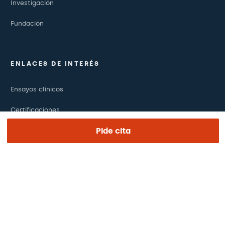
Investigación
Fundación
ENLACES DE INTERÉS
Ensayos clínicos
Certificaciones
Pide cita
Trabaja con nosotros
El día de tu visita
Prensa
Revista Barraquer
Tinguem vista