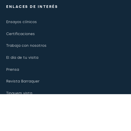
ENLACES DE INTERÉS
Ensayos clínicos
Certificaciones
Trabaja con nosotros
El día de tu visita
Prensa
Revista Barraquer
Tinguem vista
Canal ético
Pagos online
Podcasts