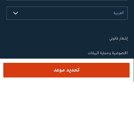
العربية
إشعار قانوني
الخصوصية وحماية البيانات
إمكانية الوصول
تحديد موعد
Cookies
© Barraquer UAE Eye Hospital 2026 - MOH License No. -
UWAONDH5-140524 - 31/10/21