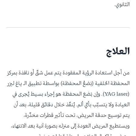
الثانوي.
العلاج
من أجل استعادة الرؤية المفقودة يتم عمل شقّ أو نافذة بمركز
المحفظة الخلفية (بَضعُ المحفظة) بواسطة تطبيق الـ ياغ ليزر
(YAG laser). وإن بَضعَ المحفظة هو إجراء بسيط يُجرى في
العيادة ولا يتسبّب بأيّ ألم. يُنفّذ خلال دقائق قليلة، بعد أن
يتم توسيع حدقة المريض، تحت تأثير قطرات مخدِّرة،
ويستطيع المريض العودة إلى منزله بصورة آنية بعد الانتهاء،