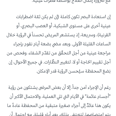
مع ضرورة إكمال العلاج بواسطة قطرات عينية.
إن استعادة البصر تكون كاملة (إن لم يكن ثمّة اضطرابات
عينية أخرى على مستوى الشبكية، أو العصب البصري، أو
القرنية)، وسريعة، إذ يستشعر المريض تحسناً في الرؤية خلال
الساعات القليلة الأولى. وبعد مضي بضعة أيام نقوم بإجراء
مراجعة عينية من أجل التحقّق من تقدّم الشفاء، وفحص من
أجل تقييم الحاجة أو لا، لتغيير النظّارات. في جميع الأحوال، إن
بَضعَ المحفظة سيُحسن الرؤية قدر الإمكان.
رغم أن الإجراء آمن جداً، إلا أن بعض المرضى يشتكون من رؤية
"أجسام عائمة" في الأيام التي تلي العملية، والاحتمال الأكبر أن
يكون هذا عائدٌ إلى أجزاء صغيرة متبقية من المحفظة عادةً ما
يتم امتصاصها، لتختفي بذلك، بعد أيام قليلة، مع احتمال أن