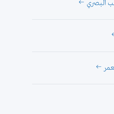
صب البصري
عمر