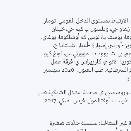
ة: الارتباط بمستوى الدخل القومي. تومار
، زهاو جي، ويلسون م. كيم جي، خيتان
فا، يوسف يا، نومي ك، أوشاكوفا، يوغاي،
-أورتيز، إسبارزا -أغيار، شانتادا ج،
 سي بي، شاروود ب. موورثي س، لونغ كيو
 كوريا -لانو ج، كارريراس ي؛ فرقة عمل
اللجنة الأمريكية المشتركة المعنية بأمراض الأورام السرطانية. طب العيون. 2020 سبتمبر
فلوروسسين في مرحلة اعتلال الشبكية قبل
النضج. ك. ك. باتل؛ توماس إدواردز؛ إي. كاريراس. انفيست. أوفتالمول. فيس. سكي. 2017;
ية غير المعالجة: سلسلة حالات صغيرة