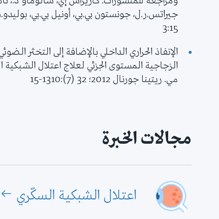
ومراجعة للمنشورات. كاريراس إي، سالوماو د.، نادا
3:15
الإنفاذ الحراري الداخلي بالإضافة إلى التخثر الضو
الزجاجية المستوى الجزئي لعلاج اعتلال الشبكية ال
مي. ريتينا جورنال 2012؛ 32 (7):1310-15
مجالات الخبرة
اعتلال الشبكية السكّري