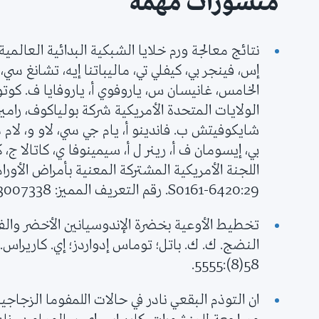
منشورات مهمة
نتائج معالجة ورم خلايا الشبكية البدائية العالمي
إس، فينجر بي، كيفلي تي، ماليباتنا إيه، تشانغ سي
الخامس، غانيسان س، ياروفوي أ، ياروفايا ف. كوتو
الولايات المتحدة الأمريكية شركة بولياكوف، راميريز 
شايكوفيتش ب. فاندينو أ، يام جي سي، لاو و، لام
بي، إيسومان ف أ، رينر ل أ، سيمينوفا ي، كاتالا ج،
29:S0161-6420. رقم التعريف المميز: 33007338.
تخطيط الأوعية بخضرة الإندوسيانين الأخضر وال
58(8):5555.
ان التوذم البقعي نادر في حالات اللمفوما الزجاج