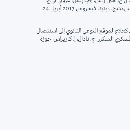
ل ج، أمين ر.س، راجا إتش، غروبي تي.ج،
جيراتس.ر.ل، جونستون بي.بي، أونيل بي.بي، بوليدو.س.نت.ج. ريتينا فيجروس 2017 أبريل 24؛
ئي كعلاج لموقع التوعي الثانوي إلى استئصال
سكري المتكرر. ج. نادال، إ. كاريراس، جوزة