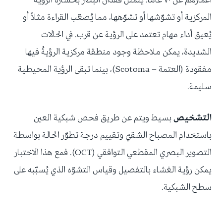
أعمارهم عن ٧٠ عاماً. يتمثّل فقدان البصر بخسارة الرؤية
المركزية أو تشوّشها أو تشوّهها، مما يُصعّب القراءة مثلاً أو
يُعيق أداء مهام تعتمد على الرؤية عن قرب. في الحالات
الشديدة، يمكن ملاحظة وجود منطقة مركزية الرؤيةُ فيها
مفقودة (العتمة – Scotoma)، بينما تبقى الرؤية المحيطية
سليمة.
التشخيص
بسيط ويتم عن طريق فحص شبكية العين
باستخدام المصباح الشقيّ وتقييم درجة تطوّر الحالة بواسطة
التصوير البصري المقطعي التوافقي (OCT). فمع هذا الاختبار
يمكن رؤية الغشاء بالتفصيل وقياس التشوّه الذي يُسبّبه على
سطح الشبكية.