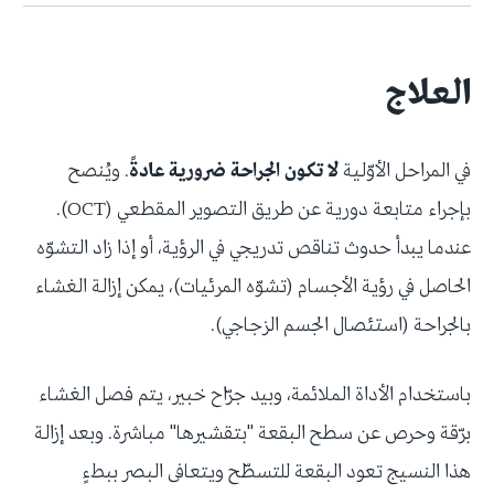
العلاج
في المراحل الأوّلية
لا تكون الجراحة ضرورية عادةً
. ويُنصح
بإجراء متابعة دورية عن طريق التصوير المقطعي (OCT).
عندما يبدأ حدوث تناقص تدريجي في الرؤية، أو إذا زاد التشوّه
الحاصل في رؤية الأجسام (تشوّه المرئيات)، يمكن إزالة الغشاء
بالجراحة (استئصال الجسم الزجاجي).
باستخدام الأداة الملائمة، وبيد جرّاح خبير، يتم فصل الغشاء
برّقة وحرص عن سطح البقعة "بتقشيرها" مباشرة. وبعد إزالة
هذا النسيج تعود البقعة للتسطّح ويتعافى البصر ببطءٍ