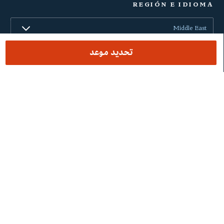
REGIÓN E IDIOMA
Middle East
تحديد موعد
العربية
إشعار قانوني
الخصوصية وحماية البيانات
إمكانية الوصول
Cookies
© Barraquer UAE Eye Hospital 2026 - MOH License No. -
UWAONDH5-140524 - 31/10/21