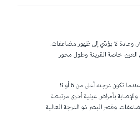
لبسيط: عندما تكون درجته أقل من 6 ديوبتر، وعادة لا يؤدّي إلى ظهور مضاعفات.
ي العين، خاصة القرينة وطول محور
قصر البصر الشديد: ويُسمّى أيضاً قصر البصر التنكّسي، عندما تكون درجته أعلى من 6 أو 8
 وللإصابة بأمراض عينية أخرى مرتبطة
مضاعفات. وقصر البصر ذو الدرجة العالية