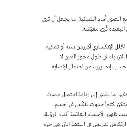
ع الصور أمام الشبكية، ما يجعل أن ترى
البعيدة تُرى مغبّشة.
لخلل الإنكساري أكبرمن ستة أو ثمانية
لازدياد في طول محور العين لا
ب، إنما يزيد من احتمال الإصابة
فها، ما يؤدي إلى زيادة احتمال حدوث
 يتكرّر كثيراً حدوث تنكّس في الجسم
بب ظهور الأجسام العائمة أثناء الرؤية.
ارتكاس تدريجي في البعقة التي هي جزء