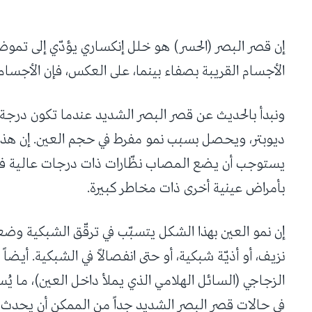
إن قصر البصر (الحسر) هو خلل إنكساري يؤدّي إلى تموض
الأجسام القريبة بصفاء بينما، على العكس، فإن الأجسام 
ونبدأ بالحديث عن قصر البصر الشديد عندما تكون درجة ا
ديوبتر، ويحصل بسبب نمو مفرط في حجم العين. إن هذا ا
يستوجب أن يضع المصاب نظّارات ذات درجات عالية فحس
بأمراض عينية أخرى ذات مخاطر كبيرة.
إن نمو العين بهذا الشكل يتسبّب في ترقّق الشبكية وضع
نزيف، أو أذيّة شبكية، أو حتى انفصالاً في الشبكية. أيضاً
الزجاجي (السائل الهلامي الذي يملأ داخل العين)، ما يُس
في حالات قصر البصر الشديد جداً من الممكن أن يحدث 