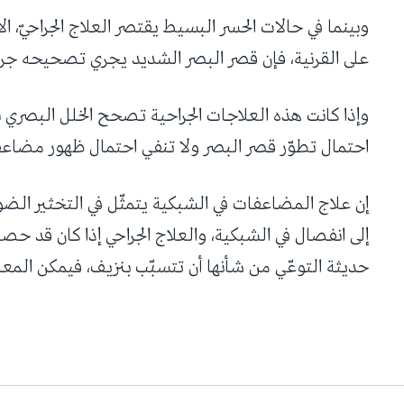
وبينما في حالات الحسر البسيط يقتصر العلاج الجراحيّ، ال
على القرنية، فإن قصر البصر الشديد يجري تصحيحه جراح
وإذا كانت هذه العلاجات الجراحية تصحح الخلل البصري بص
احتمال تطوّر قصر البصر ولا تنفي احتمال ظهور مضاعف
إن علاج المضاعفات في الشبكية يتمثّل في التخثير الضوئي
إلى انفصال في الشبكية، والعلاج الجراحي إذا كان قد ح
حديثة التوعّي من شأنها أن تتسبّب بنزيف، فيمكن المعا