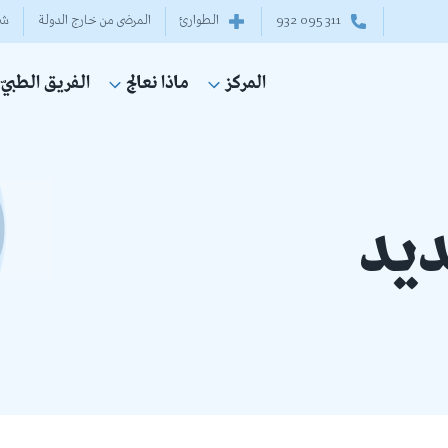
932 095 311
الطوارئ
المرضى من خارج الدولة
شر
الفريق الطبيّ
المركز
ماذا نعالج
ديد