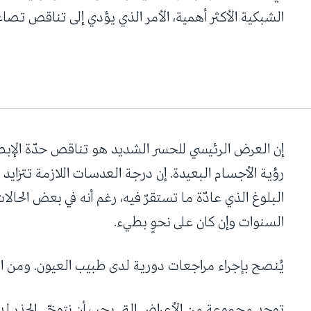
الشبكية الأكثر أهمية، الأمر الذي يؤدي إلى تناقص تصاع
إن العرض الرئيسي للحسر الشديد هو تناقص حدّة الإب
رؤية الأجسام البعيدة. إن درجة العدسات اللازمة تتزايد
البلوغ الذي عادّة ما تستقرّ فيه، رغم أنه في بعض الحال
السنوات وإن كان على نحوٍ بطيء.
يُنصح بإجراء مراجعات دورية لدى طبيب العيون. ومن الم
توجد مجموعة من الأعراض التي يجب أن نتوخّى الحذر