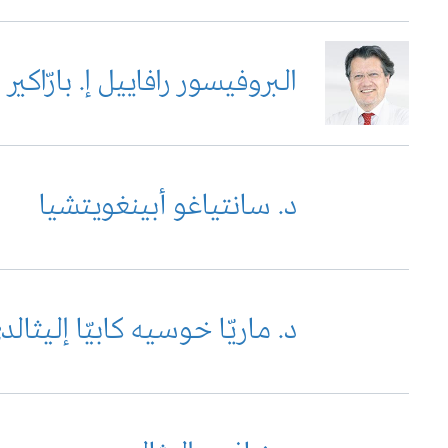
البروفيسور رافاييل إ. بارّاكير
د. سانتياغو أبينغويتشيا
د. ماريّا خوسيه كابيّا إليثالد