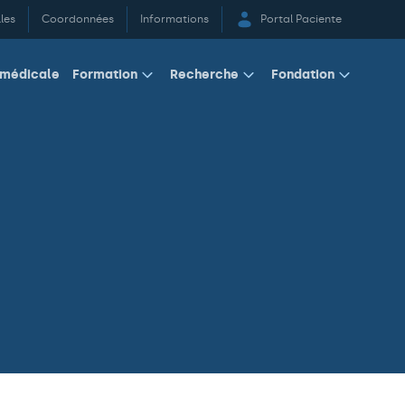
les
Coordonnées
Informations
Portal Paciente
 médicale
Formation
Recherche
Fondation