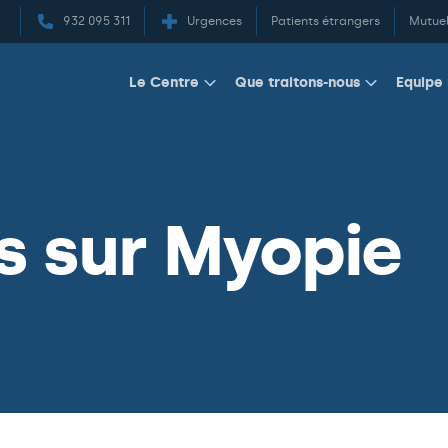
932 095 311
Urgences
Patients étrangers
Mutuel
Equipe
Le Centre
Que traitons-nous
s sur Myopie