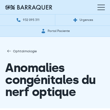
932 095 311
Urgences
Portal Paciente
Ophtalmologie
Anomalies
congénitales du
nerf optique