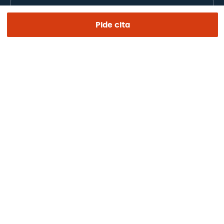
Europa / América / Oceania
Pide cita
Español
Aviso legal
Privacidad y protección de datos