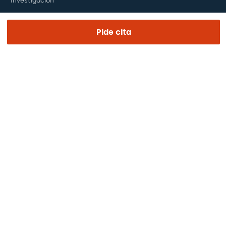
Investigación
Fundación
Pide cita
ENLACES DE INTERÉS
Ensayos clínicos
Certificaciones
Trabaja con nosotros
El día de tu visita
Prensa
Revista Barraquer
Tinguem vista