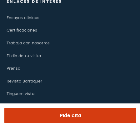
ENLACES DE INTERÉS
Ensayos clínicos
Certificaciones
Trabaja con nosotros
El día de tu visita
Prensa
Revista Barraquer
Tinguem vista
Canal ético
Pide cita
Pagos online
Podcasts