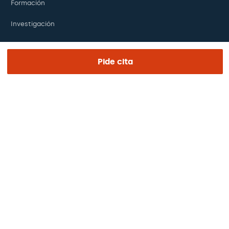
Formación
Investigación
Fundación
Pide cita
ENLACES DE INTERÉS
Ensayos clínicos
Certificaciones
Trabaja con nosotros
El día de tu visita
Prensa
Revista Barraquer