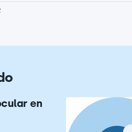
p
do
ocular en