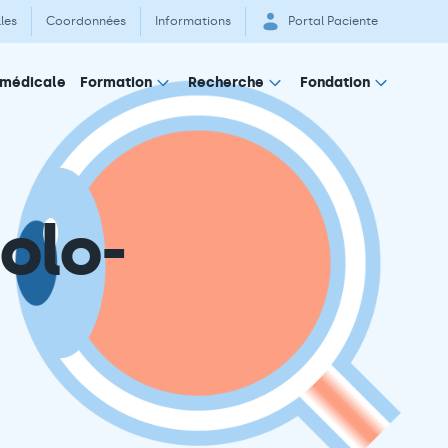
les
Coordonnées
Informations
Portal Paciente
 médicale
Formation
Recherche
Fondation
olo-