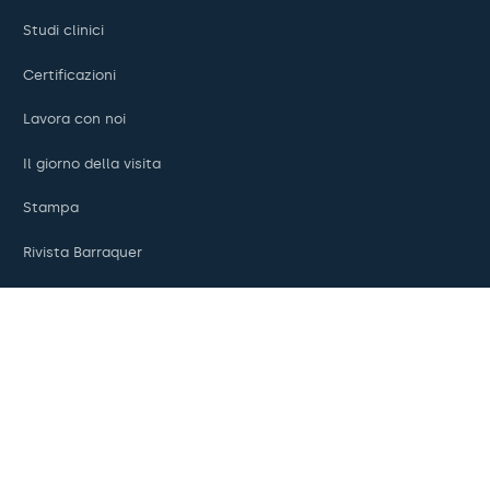
Studi clinici
Certificazioni
Lavora con noi
Il giorno della visita
Stampa
Rivista Barraquer
Pagamenti online
Podcast
REGIONE E LINGUA
Europa / America / Oceania