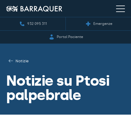
932 095 311
Emergenze
Portal Paciente
Notizie
Notizie su Ptosi
palpebrale