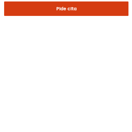
Pide cita
REGIÓN E IDIOMA
Europa / América / Oceania
Español
Aviso legal