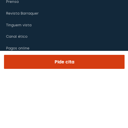
Prensa
Revista Barraquer
Tinguem vista
Canal ético
Pagos online
Podcasts
Pide cita
REGIÓN E IDIOMA
Europa / América / Oceania
Español