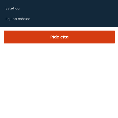
Estética
Equipo médico
Formación
Pide cita
Investigación
Fundación
ENLACES DE INTERÉS
Ensayos clínicos
Certificaciones
Trabaja con nosotros
El día de tu visita