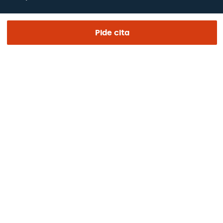
Certificaciones
Pide cita
Trabaja con nosotros
El día de tu visita
Prensa
Revista Barraquer
Tinguem vista
Canal ético
Pagos online
Podcasts
REGIÓN E IDIOMA