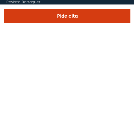
Revista Barraquer
Tinguem vista
Pide cita
Canal ético
Pagos online
Podcasts
REGIÓN E IDIOMA
Europa / América / Oceania
Español