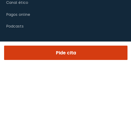
Canal ético
Pagos online
Podcasts
REGIÓN E IDIOMA
Pide cita
Europa / América / Oceania
Español