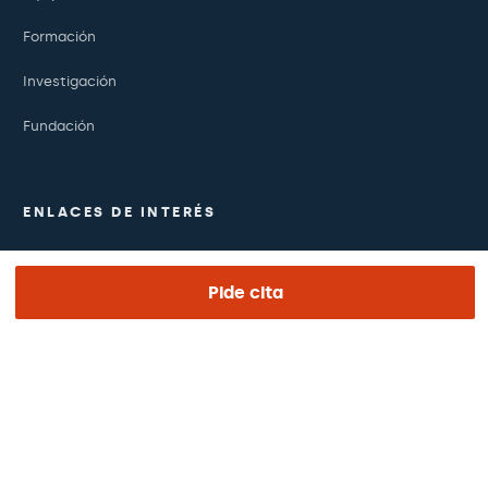
Formación
Investigación
Fundación
ENLACES DE INTERÉS
Ensayos clínicos
Pide cita
Certificaciones
Trabaja con nosotros
El día de tu visita
Prensa