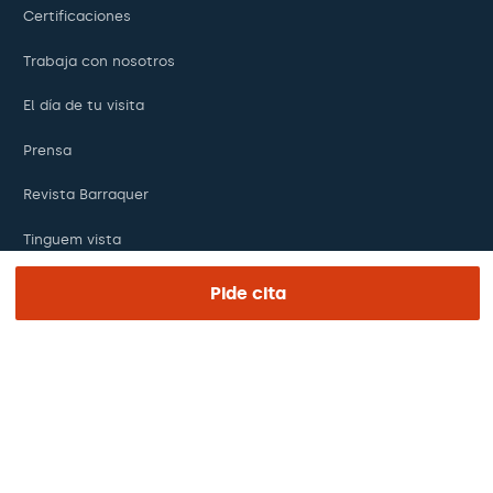
Certificaciones
Trabaja con nosotros
El día de tu visita
Prensa
Revista Barraquer
Tinguem vista
Canal ético
Pide cita
Pagos online
Podcasts
REGIÓN E IDIOMA