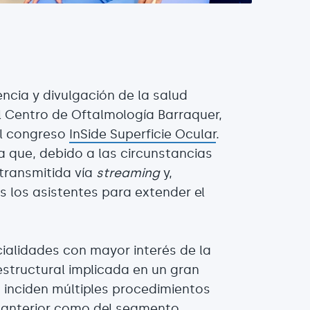
cencia y divulgación de la salud
 Centro de Oftalmología Barraquer,
el congreso
InSide Superficie Ocular
.
a que, debido a las circunstancias
etransmitida vía
streaming
y,
 los asistentes para extender el
ialidades con mayor interés de la
estructural implicada en un gran
 inciden múltiples procedimientos
o anterior como del segmento