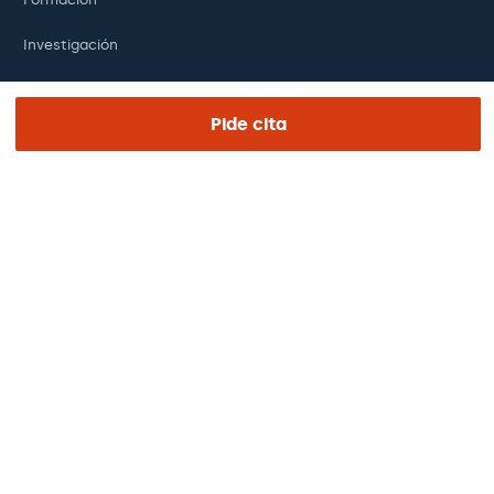
Investigación
Fundación
Pide cita
ENLACES DE INTERÉS
Ensayos clínicos
Certificaciones
Trabaja con nosotros
El día de tu visita
Prensa
Revista Barraquer