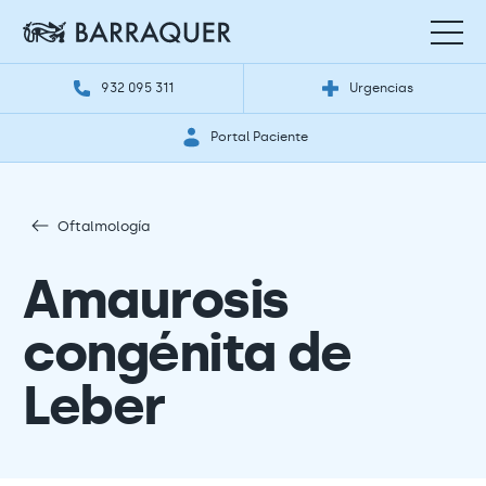
932 095 311
Urgencias
Portal Paciente
Oftalmología
Amaurosis
congénita de
Leber