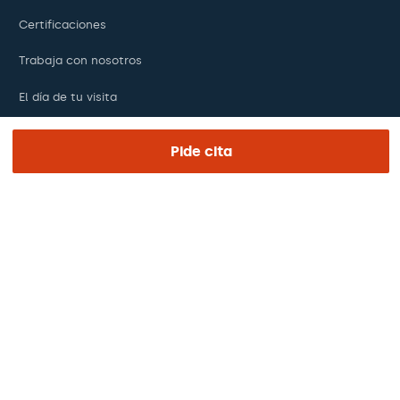
Certificaciones
Trabaja con nosotros
El día de tu visita
Prensa
Pide cita
Revista Barraquer
Tinguem vista
Canal ético
Pagos online
Podcasts
REGIÓN E IDIOMA