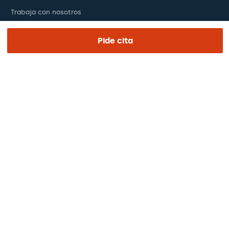
Trabaja con nosotros
El día de tu visita
Pide cita
Prensa
Revista Barraquer
Tinguem vista
Canal ético
Pagos online
Podcasts
REGIÓN E IDIOMA
Europa / América / Oceania