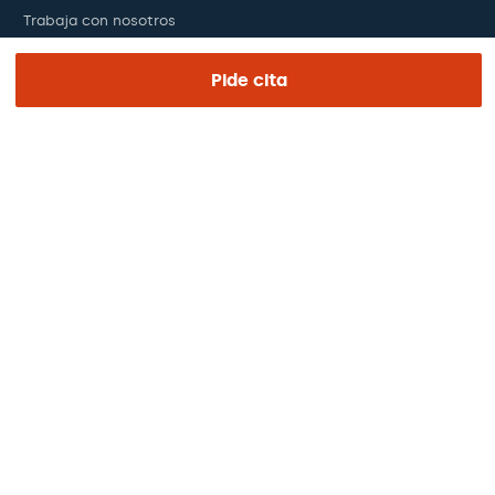
Trabaja con nosotros
El día de tu visita
Pide cita
Prensa
Revista Barraquer
Tinguem vista
Canal ético
Pagos online
Podcasts
REGIÓN E IDIOMA
Europa / América / Oceania