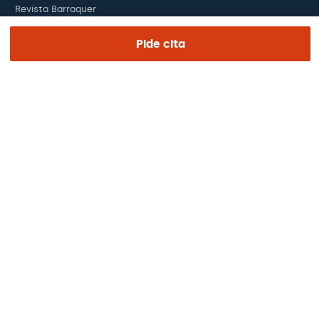
Revista Barraquer
Tinguem vista
Pide cita
Canal ético
Pagos online
Podcasts
REGIÓN E IDIOMA
Europa / América / Oceania
Español