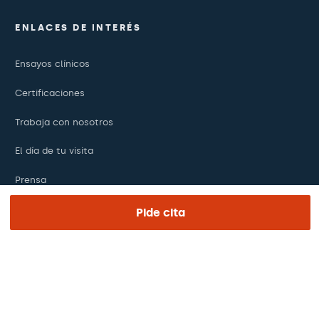
ENLACES DE INTERÉS
Ensayos clínicos
Certificaciones
Trabaja con nosotros
El día de tu visita
Prensa
Revista Barraquer
Pide cita
Tinguem vista
Canal ético
Pagos online