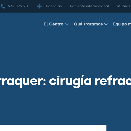
932 095 311
Urgencias
Paciente internacional
Mutuas
Equipo 
El Centro
Qué tratamos
raquer: cirugía refra