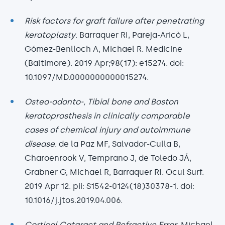
Risk factors for graft failure after penetrating
keratoplasty
. Barraquer RI, Pareja-Aricò L,
Gómez-Benlloch A, Michael R. Medicine
(Baltimore). 2019 Apr;98(17): e15274. doi:
10.1097/MD.0000000000015274.
Osteo-odonto-, Tibial bone and Boston
keratoprosthesis in clinically comparable
cases of chemical injury and autoimmune
disease
. de la Paz MF, Salvador-Culla B,
Charoenrook V, Temprano J, de Toledo JÁ,
Grabner G, Michael R, Barraquer RI. Ocul Surf.
2019 Apr 12. pii: S1542-0124(18)30378-1. doi:
10.1016/j.jtos.2019.04.006.
Cortical Cataract and Refractive Error
. Michael