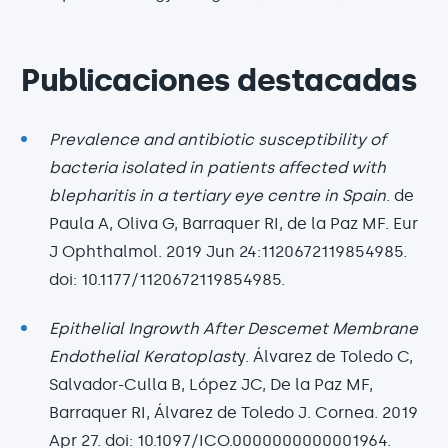
Publicaciones destacadas
Prevalence and antibiotic susceptibility of
bacteria isolated in patients affected with
blepharitis in a tertiary eye centre in Spain
. de
Paula A, Oliva G, Barraquer RI, de la Paz MF. Eur
J Ophthalmol. 2019 Jun 24:1120672119854985.
doi: 10.1177/1120672119854985.
Epithelial Ingrowth After Descemet Membrane
Endothelial Keratoplast
y. Álvarez de Toledo C,
Salvador-Culla B, López JC, De la Paz MF,
Barraquer RI, Álvarez de Toledo J. Cornea. 2019
Apr 27. doi: 10.1097/ICO.0000000000001964.