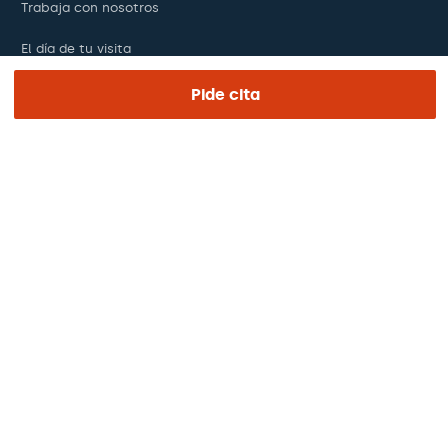
Trabaja con nosotros
El día de tu visita
Prensa
Pide cita
Revista Barraquer
Tinguem vista
Canal ético
Pagos online
Podcasts
REGIÓN E IDIOMA
Europa / América / Oceania